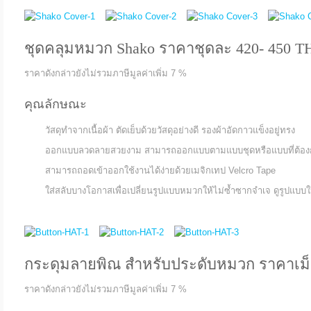
ชุดคลุมหมวก Shako ราคาชุดละ 420- 450 T
ราคาดังกล่าวยังไม่รวมภาษีมูลค่าเพิ่ม 7 %
คุณลักษณะ
วัสดุทำจากเนื้อผ้า ตัดเย็บด้วยวัสดุอย่างดี รองผ้าอัดกาวแข็งอยู่ทรง
ออกแบบลวดลายสวยงาม สามารถออกแบบตามแบบชุดหรือแบบที่ต้องก
สามารถถอดเข้าออกใช้งานได้ง่ายด้วยเมจิกเทป Velcro Tape
ใส่สลับบางโอกาสเพื่อเปลี่ยนรูปแบบหมวกให้ไม่ซ้ำซากจำเจ ดูรูปแบบใ
กระดุมลายพิณ สำหรับประดับหมวก ราคาเม็
ราคาดังกล่าวยังไม่รวมภาษีมูลค่าเพิ่ม 7 %