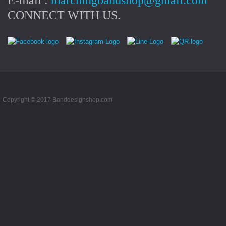
E-mail :
marchingbandshop@gmail.com
CONNECT WITH US.
Copyright © 2017 Banddesignshop.com