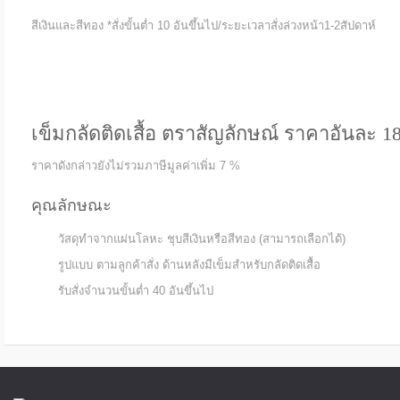
สีเงินและสีทอง *สั่งขั้นต่ำ 10 อันขึ้นไป/ระยะเวลาสั่งล่วงหน้า1-2สัปดาห์
เข็มกลัดติดเสื้อ ตราสัญลักษณ์ ราคาอันละ 1
ราคาดังกล่าวยังไม่รวมภาษีมูลค่าเพิ่ม 7 %
คุณลักษณะ
วัสดุทำจากแผ่นโลหะ ชุบสีเงินหรือสีทอง (สามารถเลือกได้)
รูปแบบ ตามลูกค้าสั่ง ด้านหลังมีเข็มสำหรับกลัดติดเสื้อ
รับสั่งจำนวนขั้นต่ำ 40 อันขึ้นไป