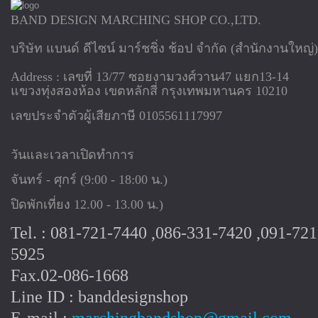
BAND DESIGN MARCHING SHOP CO.,LTD.
บริษัท แบนด์ ดีไซน์ มาร์ชชิ่ง ช้อป จำกัด (สำนักงานใหญ่)
Address : เลขที่ 13/77 ซอยงามวงศ์วาน47 แยก13-14
แขวงทุ่งสองห้อง เขตหลักสี่ กรุงเทพมหานคร 10210
เลขประจำตัวผู้เสียภาษี 0105561117997
วันและเวลาเปิดทำการ
จันทร์ - ศุกร์ (9:00 - 18:00 น.)
ปิดพักเที่ยง 12.00 - 13.00 น.)
Tel. : 081-721-7440 ,086-331-7420 ,091-721
5925
Fax.02-086-1668
Line ID : banddesignshop